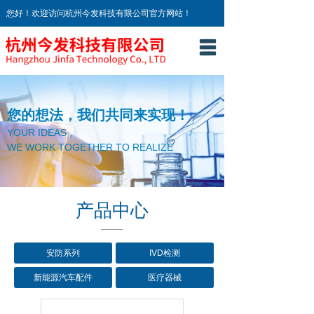
您好！欢迎访问杭州今发科技有限公司官方网站！
网站首页
公司简介
我们的优势
您的想法，我们共同来实现！
YOUR IDEAS ,
合作客户
WE WORK TOGETHER TO REALIZE
企业荣誉
产品展示
产品中心
厂房设备
联系我们
安防系列
IVD检测
新能源汽车配件
医疗器械