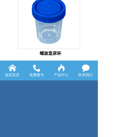
螺旋盖尿杯
返回首页
免费拨号
产品中心
联系我们
上一页：伤口吻合贴片
下一页：可吸收止血结扎夹
电话：0571-88541590
传真：0571-88965075
地址：浙江省杭州市余杭区瓶窑镇园东路2号1幢
版权所有 Copyright © 2023-2028 All Rights Reserved