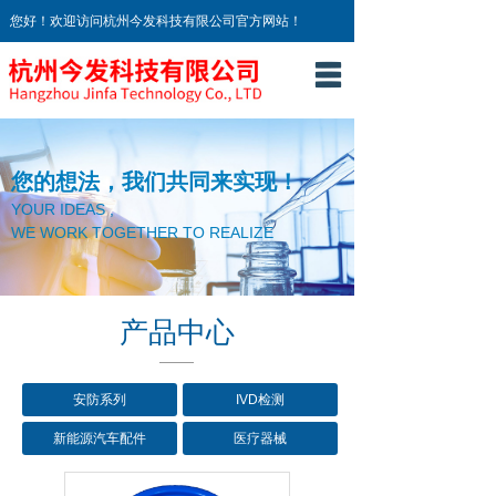
您好！欢迎访问杭州今发科技有限公司官方网站！
网站首页
公司简介
我们的优势
您的想法，我们共同来实现！
YOUR IDEAS ,
合作客户
WE WORK TOGETHER TO REALIZE
企业荣誉
产品展示
产品中心
厂房设备
联系我们
安防系列
IVD检测
新能源汽车配件
医疗器械