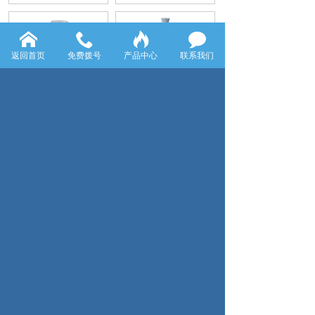
返回首页
免费拨号
产品中心
联系我们
毒品检测尿杯
唾液检测笔
共26条 每页8条 页次：3/4
1
2
3
4
首页
上一页
下一页
尾页
电话：0571-88541590
传真：0571-88965075
地址：浙江省杭州市余杭区瓶窑镇园东路2号1幢
版权所有 Copyright © 2023-2028 All Rights Reserved