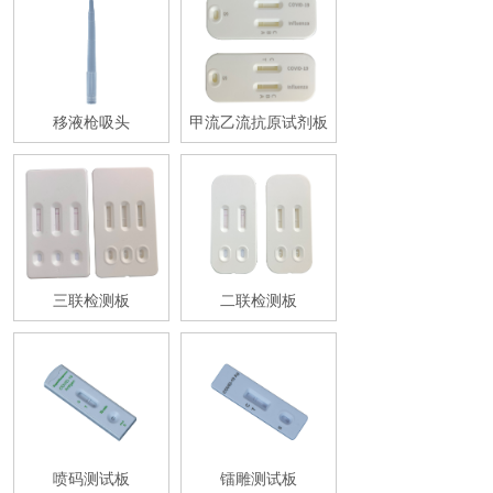
移液枪吸头
甲流乙流抗原试剂板
三联检测板
二联检测板
喷码测试板
镭雕测试板