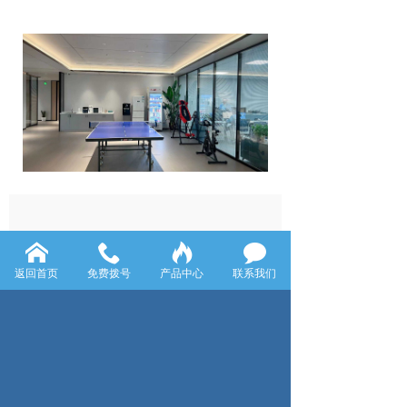
休闲区
返回首页
免费拨号
产品中心
联系我们
图片说明：
浏览 (432)
上一页：接待室
下一页：办公区