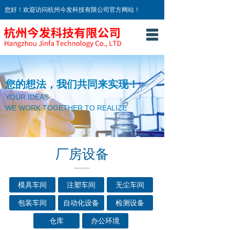
您好！欢迎访问杭州今发科技有限公司官方网站！
网站首页
公司简介
我们的优势
您的想法，我们共同来实现！
YOUR IDEAS ,
合作客户
WE WORK TOGETHER TO REALIZE
企业荣誉
产品展示
厂房设备
厂房设备
联系我们
模具车间
注塑车间
无尘车间
包装车间
自动化设备
检测设备
仓库
办公环境