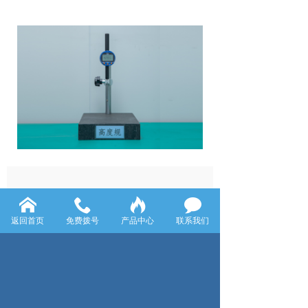
高度规
返回首页
免费拨号
产品中心
联系我们
图片说明：
浏览 (372)
上一页：自动拉力器
下一页：二次元检测机